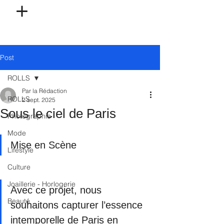
Post
ROLLS
Par la Rédaction
ROLLS
2 sept. 2025
Sous le ciel de Paris
Photographie
Mode
Mise en Scène
Lifestyle
Culture
Joaillerie - Horlogerie
Avec ce projet, nous 
Beauté
souhaitons capturer l’essence 
intemporelle de Paris en 