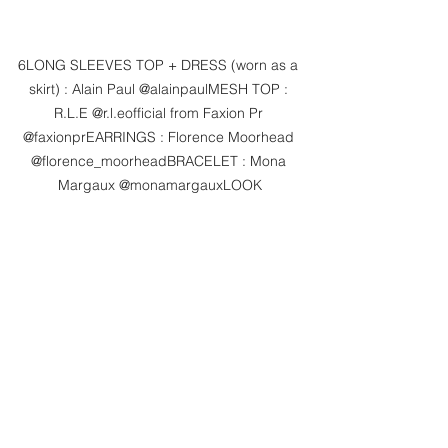
6LONG SLEEVES TOP + DRESS (worn as a 
skirt) : Alain Paul @alainpaulMESH TOP : 
R.L.E @r.l.eofficial from Faxion Pr 
@faxionprEARRINGS : Florence Moorhead 
@florence_moorheadBRACELET : Mona 
Margaux @monamargauxLOOK