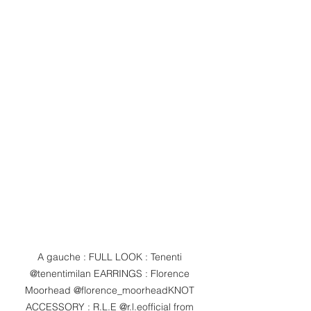
A gauche : FULL LOOK : Tenenti 
@tenentimilan EARRINGS : Florence 
Moorhead @florence_moorheadKNOT 
ACCESSORY : R.L.E @r.l.eofficial from 