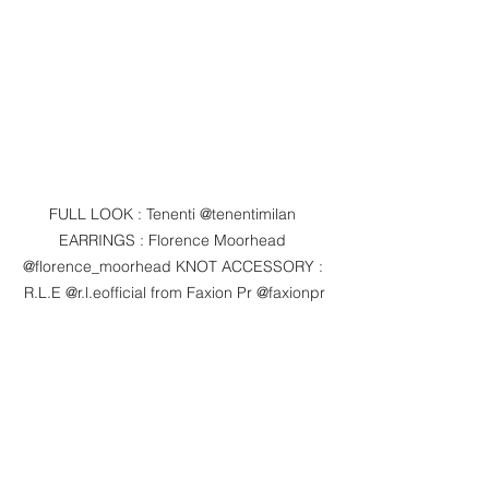
FULL LOOK : Tenenti @tenentimilan 
EARRINGS : Florence Moorhead 
@florence_moorhead KNOT ACCESSORY : 
R.L.E @r.l.eofficial from Faxion Pr @faxionpr