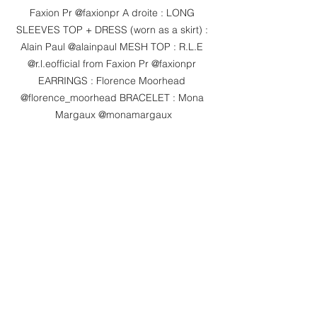
Faxion Pr @faxionpr A droite : LONG 
SLEEVES TOP + DRESS (worn as a skirt) : 
Alain Paul @alainpaul MESH TOP : R.L.E 
@r.l.eofficial from Faxion Pr @faxionpr 
EARRINGS : Florence Moorhead 
@florence_moorhead BRACELET : Mona 
Margaux @monamargaux