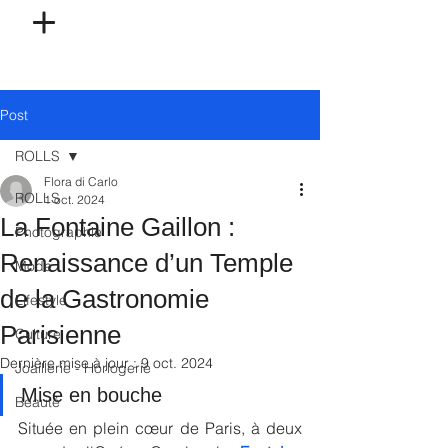
Post
ROLLS
Flora di Carlo
ROLLS
1 oct. 2024
La Fontaine Gaillon :
Photographie
Renaissance d’un Temple
Mode
de la Gastronomie
Lifestyle
Parisienne
Culture
Dernière mise à jour :
9 oct. 2024
Joaillerie - Horlogerie
Mise en bouche 
Beauté
Située en plein cœur de Paris, à deux 