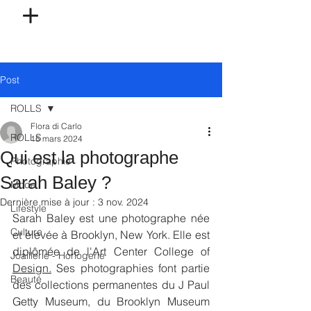
Post
ROLLS
Flora di Carlo
ROLLS
15 mars 2024
Qui est la photographe
Photographie
Sarah Baley ?
Mode
Dernière mise à jour :
3 nov. 2024
Lifestyle
Sarah Baley est une photographe née 
Culture
et élevée à Brooklyn, New York. Elle est 
diplômée de l'Art Center College of 
Joaillerie - Horlogerie
Design.
 Ses photographies font partie 
Beauté
des collections permanentes du J Paul 
Getty Museum, du Brooklyn Museum 