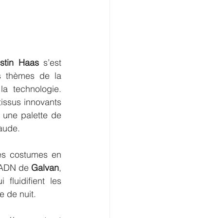
stin Haas
 s’est 
s thèmes de la 
 technologie. 
issus innovants 
 une palette de 
aude.
es costumes en 
’ADN de 
Galvan
, 
luidifient les 
 de nuit.