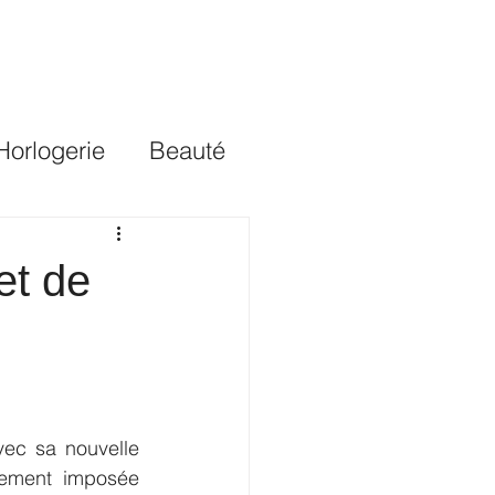
 Horlogerie
Beauté
et de
vec sa nouvelle 
ement imposée 