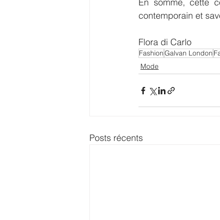
En somme, cette col
contemporain et sav
Flora di Carlo 
Fashion
Galvan London
F
Mode
Posts récents