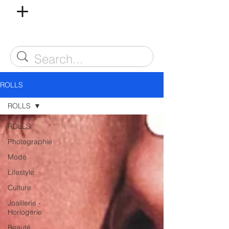
ROLLS
ROLLS
ROLLS
Photographie
Mode
Lifestyle
Culture
Joaillerie -
Horlogerie
Beauté